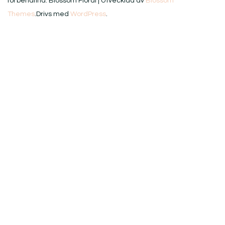
förbehållna.
Blossom Floral | Utvecklad av
Blossom
Themes
.Drivs med
WordPress
.