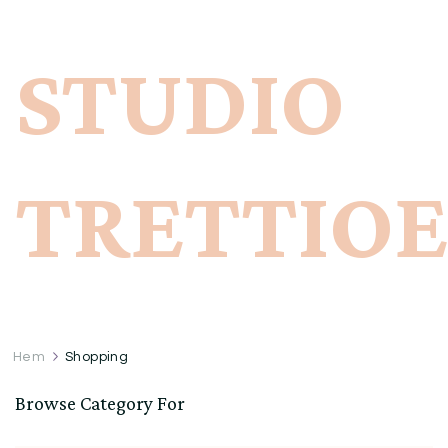
STUDIO
TRETTIO
Hem
Shopping
Browse Category For