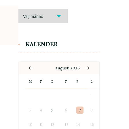
ARKIV
KALENDER
augusti 2026
M
T
O
T
F
L
S
1
2
3
4
5
6
7
8
9
10
11
12
13
14
15
16