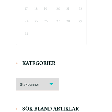
17
18
19
20
21
22
23
24
25
26
27
28
29
30
31
KATEGORIER
KATEGORIER
SÖK BLAND ARTIKLAR