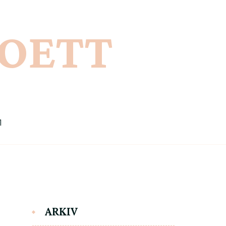
IOETT
1
ARKIV