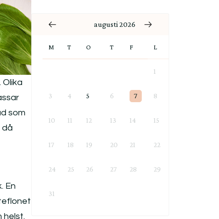
augusti 2026
M
T
O
T
F
L
S
1
2
 Olika
3
4
5
6
7
8
9
assar
vad som
10
11
12
13
14
15
16
, då
17
18
19
20
21
22
23
24
25
26
27
28
29
30
k. En
31
 teflonet
 helst.