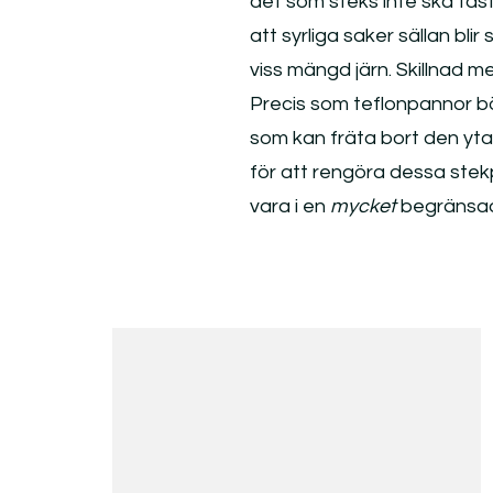
det som steks inte ska fas
att syrliga saker sällan bli
viss mängd järn. Skillnad m
Precis som teflonpannor bö
som kan fräta bort den yta 
för att rengöra dessa stek
vara i en
mycket
begränsa
Inläggsnavigering