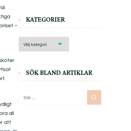
al.
ktiga
KATEGORIER
priset –
KATEGORIER
sköter
yfsat
SÖK BLAND ARTIKLAR
rt.
Sök
efter:
dligt
ra all
r att