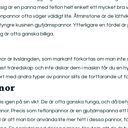
ig är en panna med teflon helt enkelt ett mycket bra v
onpannor ofta väger väldigt lite. Åtminstone är de lättvi
yngre kusinen gjutjärnspannor. Ytterligare en fördel är 
är ofta ganska billiga.
r är livslängden, som markant förkortas om man inte 
t träredskap och inte diskar dem i maskin får du en h
rt med andra typer av pannor slits de fortfarande ut fo
nor
s igen på sin vikt. De är ofta ganska tunga, och då bety
nnor. Precis som teflonpannor är en gjutjärnspanna ett b
d är att man bör använda lite mer fett i dessa pannor, fö