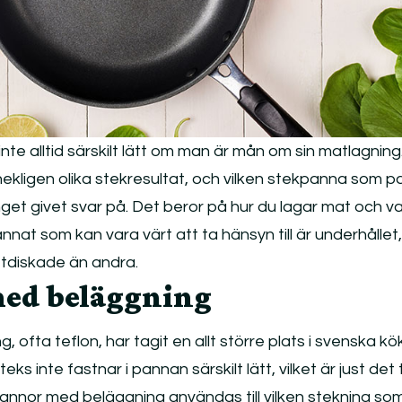
inte alltid särskilt lätt om man är mån om sin matlagning.
ekligen olika stekresultat, och vilken stekpanna som p
inget givet svar på. Det beror på hur du lagar mat och 
nnat som kan vara värt att ta hänsyn till är underhållet
ttdiskade än andra.
ed beläggning
ofta teflon, har tagit en allt större plats i svenska kö
eks inte fastnar i pannan särskilt lätt, vilket är just det
tekpannor med beläggning användas till vilken stekning som