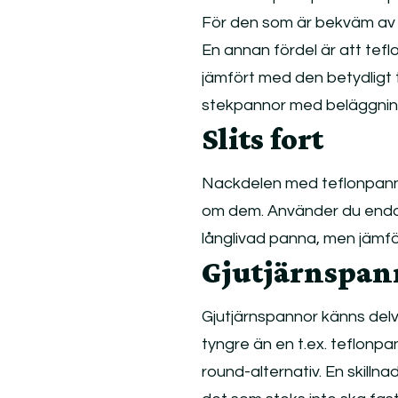
För den som är bekväm av s
En annan fördel är att tefl
jämfört med den betydligt t
stekpannor med beläggning 
Slits fort
Nackdelen med teflonpanno
om dem. Använder du endas
långlivad panna, men jämfö
Gjutjärnspan
Gjutjärnspannor känns delvi
tyngre än en t.ex. teflonpa
round-alternativ. En skillna