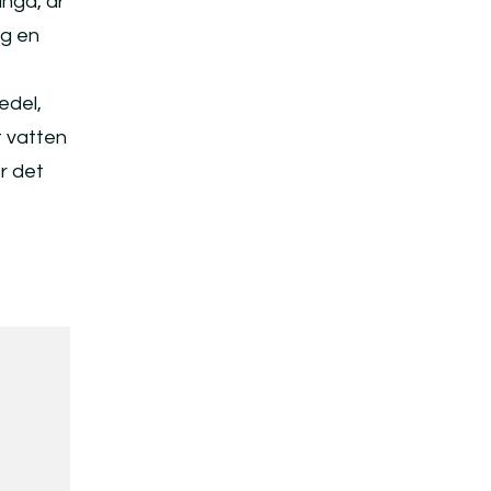
unga, är
ig en
edel,
t vatten
r det