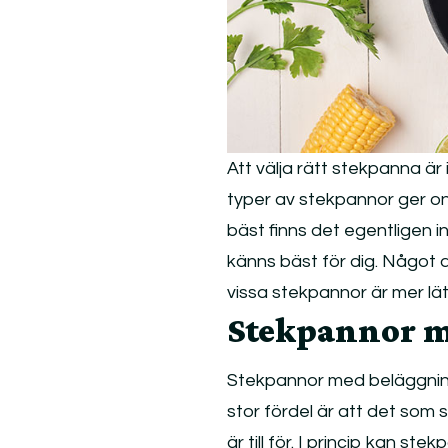
Att välja rätt stekpanna är 
typer av stekpannor ger on
bäst finns det egentligen 
känns bäst för dig. Något a
vissa stekpannor är mer lä
Stekpannor m
Stekpannor med beläggning, 
stor fördel är att det som st
är till för. I princip kan s