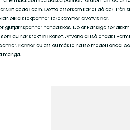
tna. En nackdel med dessa pannor, förutom att de är t
r särskilt goda i dem. Detta eftersom kärlet då ger ifrån s
ellan olika stekpannor förekommer givetvis här.
r gjutjärnspannor handdiskas. De är känsliga för diskm
som du har stekt in i kärlet. Använd alltså endast varm
pannor. Känner du att du måste ha lite medel i ändå, bö
d mängd.